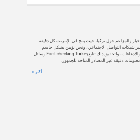
خبار والمزاعم حول تركيا، حيث ينتج في الإنترنت كل دقيقة
عبر شبكات التواصل الاجتماعي، ونحن نؤمن بشكل حاسم
بأهمية التحقق من صدقية هذه الأخبار والادعاءات، ولتحقيق ذلك تتابعFact-checking Turkey وسائل
 معلومات دقيقة عبر المصادر المتاحة للجمهور.
أكثر