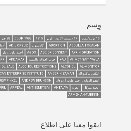
وِسم
15 يوليو/تموز
17 ديسمبر/كانون الأول
1915
1982 COUP
28 فبراير/شباط
ABDULLAH OCALAN
ABORTION
أكاديميون
ADIL OKSUZ
أدول
AFRIN OPERATION
AGE OF CONSENT
AGOS
أحمد داود أوغلو
AHMET SAIT YAYLA
AJ+
حزب العدالة والتنمية
AKDAMAR
AKP
HOL SALE
ALCOHOL RESTRICTIONS
ALCOHOL
AL-MONITOR
أليكس ماكدونالد
AMBERIN ZAMAN
CAN ENTERPRISE INSTITUTE
العفو الدولية، رجب طيب أردوغان
ANDREW BRUNSON
REW FINKEL
أنجيلا ميركل
أنقرة
ANTALYA
ANTISEMITISM
APPEAL
PRIL
ARMENIAN-TURKISH
ابقوا معنا على اطلاع