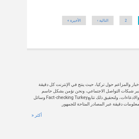
2
التالية ›
الأخيرة »
خبار والمزاعم حول تركيا، حيث ينتج في الإنترنت كل دقيقة
عبر شبكات التواصل الاجتماعي، ونحن نؤمن بشكل حاسم
بأهمية التحقق من صدقية هذه الأخبار والادعاءات، ولتحقيق ذلك تتابعFact-checking Turkey وسائل
 معلومات دقيقة عبر المصادر المتاحة للجمهور.
أكثر