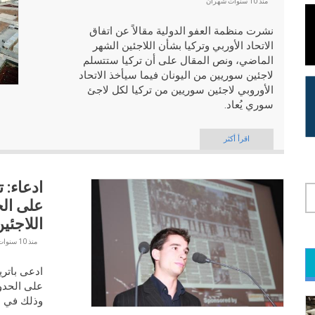
منذ
10 سنوات شهران
نشرت منظمة العفو الدولية مقالاً عن اتفاق
الاتحاد الأوربي وتركيا بشأن اللاجئين الشهر
الماضي، ونص المقال على أن تركيا ستتسلم
لاجئين سوريين من اليونان فيما سيأخذ الاتحاد
الأوروبي لاجئين سوريين من تركيا لكل لاجئ
سوري يُعاد.
اقرأ أكثر
ادعاء: 
على ال
اللاجئي
منذ
10 سنوات 3 أشهر
لامة التبويب النشطة)
ادعى باتري
على الحدو
وذلك في
م