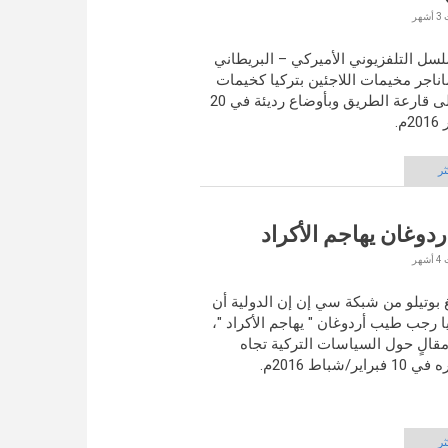
سل التلفزيوني الأميركي – البريطاني
ناجر مخيمات اللاجئين بتركيا كخيمات
متوزعة على قارعة الطريق وبأوضاع رديئة في 20
م.
ثر
أردوغان يهاجم الأكراد
بوتيلو من شبكة سي إن إن الدولية أن
 رجب طيب أردوغان " يهاجم الأكراد "،
قالٍ حول السياسات التركية تجاه
ير/شباط 2016م.
ثر