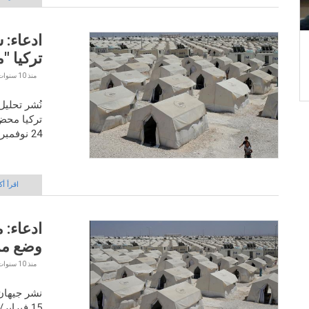
ادعاء: 
تركيا 
منذ
10 سنوات 4 أشهر
نُشر تحليل
تركيا محض
24 نوفمبر/تشرين الثاني 2015م.
اقرأ أك
ادعاء: 
وضع م
منذ
10 سنوات 4 أشهر
نشر جيهان 