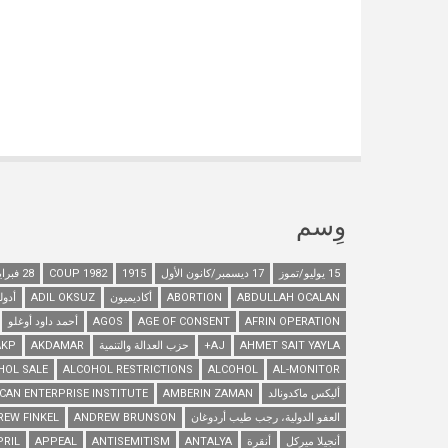
وِسم
15 يوليو/تموز
17 ديسمبر/كانون الأول
1915
1982 COUP
28 فبراير/شباط
ABDULLAH OCALAN
ABORTION
أكاديميون
ADIL OKSUZ
أدول
AFRIN OPERATION
AGE OF CONSENT
AGOS
أحمد داود أوغلو
AHMET SAIT YAYLA
AJ+
حزب العدالة والتنمية
AKDAMAR
AKP
HOL SALE
ALCOHOL RESTRICTIONS
ALCOHOL
AL-MONITOR
أليكس ماكدونالد
AMBERIN ZAMAN
CAN ENTERPRISE INSTITUTE
العفو الدولية، رجب طيب أردوغان
ANDREW BRUNSON
REW FINKEL
أنجيلا ميركل
أنقرة
ANTALYA
ANTISEMITISM
APPEAL
PRIL