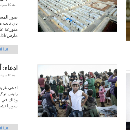
منذ
10 سنوات 3 أشهر
صور المسل
ذي نايت ما
مارس/آذار 2016
اقرأ أك
ادعاء: 
منذ
10 سنوات 4 أشهر
ادعى غريغ 
رئيس تركيا
وذلك في م
سوريا نشره في 10 فبرا
اقرأ أك