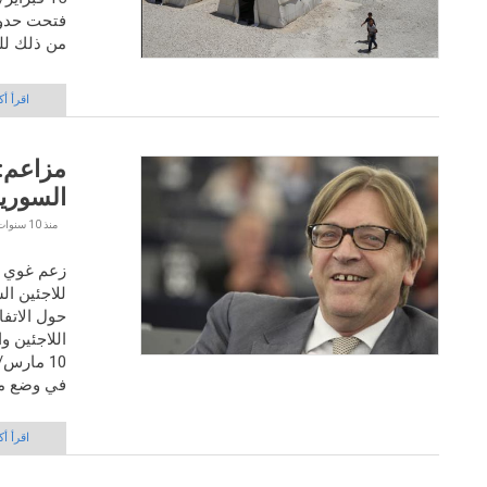
فتحت حدوده
من ذلك لل
اقرأ أك
مزاعم: 
السوريي
منذ
10 سنوات 4 أشهر
زعم غوي ف
للاجئين ال
حول الاتفا
اللاجئين و
في وضع مر
اقرأ أك