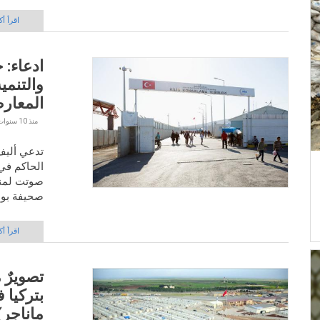
اقرأ أك
ادعاء: 
والتنمية
المعار
منذ
10 سنوات 3 أشهر
تدعي أليف
الحاكم في 
صوتت لمنا
صحيفة بولي
اقرأ أك
تصويرٌ 
بتركيا
ماناجر)