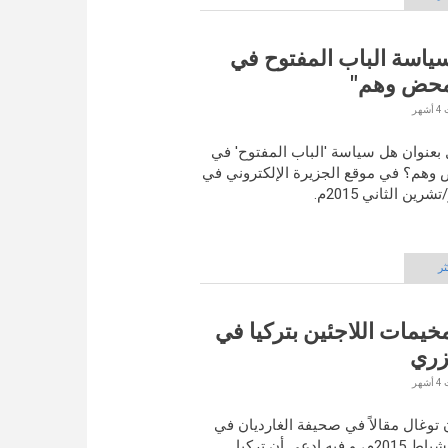
سياسة الباب المفتوح في
"محض وهم"
 بعنوان هل سياسة 'الباب المفتوح' في
 وهم؟ في موقع الجزيرة الإلكتروني في
ثر
مخيمات اللاجئين بتركيا في
زري
توغال مقالاً في صحيفة الغارديان في
15 فبراير/شباط 2015م، و فيه ادعى أن تركيا