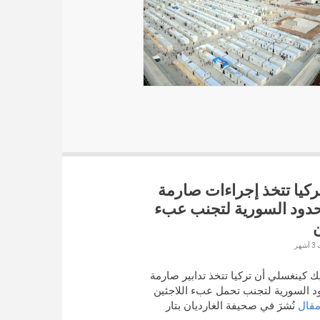
تركيا تتخذ إجراءات صارمة
حدود السورية لتجنب عبء
ن
ك كينغسلي أن تركيا تتخذ تدابير صارمة
د السورية لتجنب تحمل عبء اللاجئين
قال
نُشرَ في صحيفة الغارديان بتار