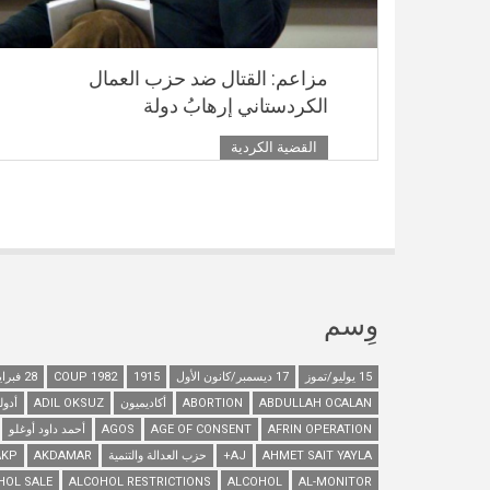
مزاعم: القتال ضد حزب العمال
الكردستاني إرهابُ دولة
القضية الكردية
وِسم
15 يوليو/تموز
17 ديسمبر/كانون الأول
1915
1982 COUP
28 فبراير/شباط
ABDULLAH OCALAN
ABORTION
أكاديميون
ADIL OKSUZ
أدول
AFRIN OPERATION
AGE OF CONSENT
AGOS
أحمد داود أوغلو
AHMET SAIT YAYLA
AJ+
حزب العدالة والتنمية
AKDAMAR
AKP
HOL SALE
ALCOHOL RESTRICTIONS
ALCOHOL
AL-MONITOR