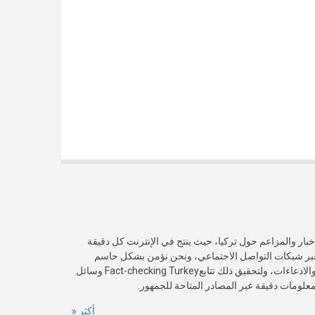
خبار والمزاعم حول تركيا، حيث ينتج في الإنترنت كل دقيقة
عبر شبكات التواصل الاجتماعي، ونحن نؤمن بشكل حاسم
بأهمية التحقق من صدقية هذه الأخبار والادعاءات، ولتحقيق ذلك تتابعFact-checking Turkey وسائل
 معلومات دقيقة عبر المصادر المتاحة للجمهور.
أكثر