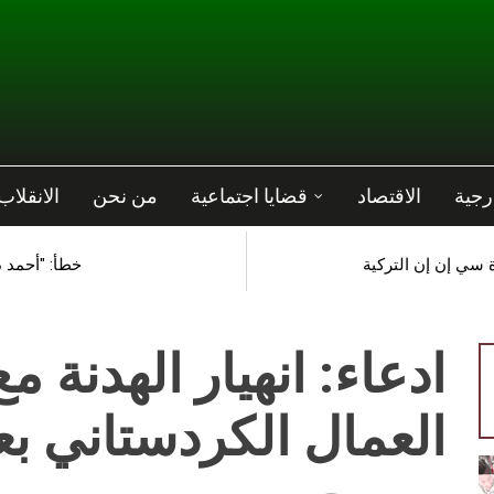
رجية
الاقتصاد
قضايا اجتماعية
من نحن
الانقلاب
 سي إن إن التركية
خطأ: "أحمد د
ادعاء: انهيار الهدنة 
العمال الكردستاني ب