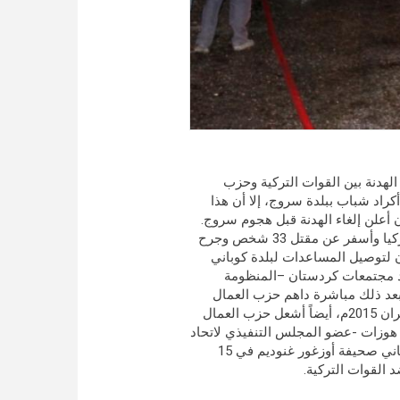
21 ديسمبر/كانون الأول 2015م مفاده أن الهدنة بين القوات التركية وحزب
كراد شباب ببلدة سروج، إلا أن هذا
أعلن إلغاء الهدنة قبل هجوم سروج.
ووقع هجوم سروج في 20 يوليو/حزيران 2015م في شانلي أورفا بتركيا وأسفر عن مقتل 33 شخص وجرح
ن لتوصيل المساعدات لبلدة كوباني
تحاد مجتمعات كردستان –المنظومة
 لحزب العمال الكردستاني- في 11 يوليو/حزيران 2015م، بعد ذلك مباشرة داهم حزب العمال
الكردستاني حافلة مدنية وقتل شخص وجرح أربعة في 12 يوليو/حزيران 2015م، أيضاً أشعل حزب العمال
هوزات -عضو المجلس التنفيذي لاتحاد
مجتمعات كردستان- على الوسيلة الإعلامية لحزب العمال الكردستاني صحيفة أوزغور غنوديم في 15