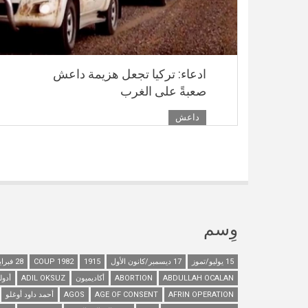
ادعاء: تركيا تجعل هزيمة داعش
صعبةً على الغرب
داعش
وِسم
15 يوليو/تموز
17 ديسمبر/كانون الأول
1915
1982 COUP
28 فبراير/شباط
ABDULLAH OCALAN
ABORTION
أكاديميون
ADIL OKSUZ
أدول
AFRIN OPERATION
AGE OF CONSENT
AGOS
أحمد داود أوغلو