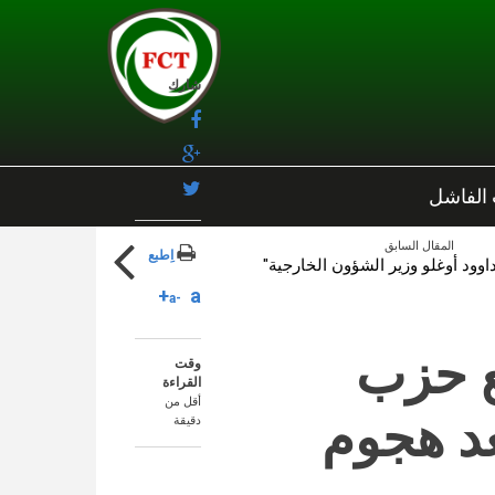
شارك
 الفاشل
المقال السابق
اِطبع
اوود أوغلو وزير الشؤون الخارجية"
a+
a-
مع حزب
وقت
القراءة
أقل من
عد هجوم
دقيقة