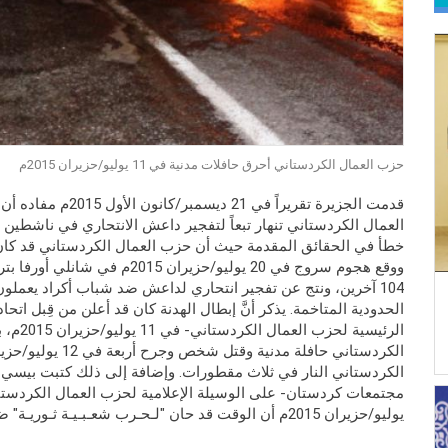
حزب العمال الكردستاني أحرق حافلات مدنية في 11 يوليو/حزيران 2015م
قدمت الجزيرة تقريراً في 
العمال الكردستاني تنهار تبعاً لتفجير داعش الانتحاري في ناشطين أ
خطأ في الحقائق المقدمة حيث أن حزب العمال الكردستاني قد كان 
104 آخرين، ونتج عن تفجير انتحاري لداعش ضد شباب أكراد يعملو
الحدودية المتاخمة. يذكر أنَّ إبطال الهدنة كان قد أعلن من قِبل ا
الرئيسية
الكردستاني النار في ثلاث مقطورات. وإضافة إلى ذلك كتبت بيسي 
يوليو/حزيران 2015م أن الوقت قد حان "لـحـرب شعـبـيـة ثـوريـة" ضد القوات التركية.