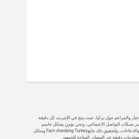
خبار والمزاعم حول تركيا، حيث ينتج في الإنترنت كل دقيقة
عبر شبكات التواصل الاجتماعي، ونحن نؤمن بشكل حاسم
بأهمية التحقق من صدقية هذه الأخبار والادعاءات، ولتحقيق ذلك تتابعFact-checking Turkey وسائل
 معلومات دقيقة عبر المصادر المتاحة للجمهور.