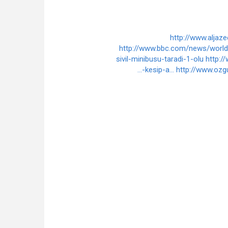
http://www.aljaz
http://www.bbc.com/news/worl
sivil-minibusu-taradi-1-olu
http:/
kesip-a...
http://www.ozgu