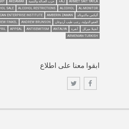
AHMET SAIT YAYLA
AJ+
حزب العدالة والتنمية
AKDAMAR
AKP
HOL SALE
ALCOHOL RESTRICTIONS
ALCOHOL
AL-MONITOR
أليكس ماكدونالد
AMBERIN ZAMAN
CAN ENTERPRISE INSTITUTE
العفو الدولية، رجب طيب أردوغان
ANDREW BRUNSON
REW FINKEL
أنجيلا ميركل
أنقرة
ANTALYA
ANTISEMITISM
APPEAL
PRIL
ARMENIAN-TURKISH
ابقوا معنا على اطلاع