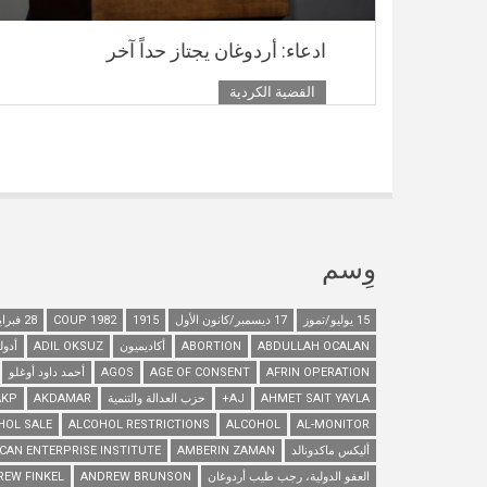
ادعاء: أردوغان يجتاز حداً آخر
القضية الكردية
وِسم
15 يوليو/تموز
17 ديسمبر/كانون الأول
1915
1982 COUP
28 فبراير/شباط
ABDULLAH OCALAN
ABORTION
أكاديميون
ADIL OKSUZ
أدول
AFRIN OPERATION
AGE OF CONSENT
AGOS
أحمد داود أوغلو
AHMET SAIT YAYLA
AJ+
حزب العدالة والتنمية
AKDAMAR
AKP
HOL SALE
ALCOHOL RESTRICTIONS
ALCOHOL
AL-MONITOR
أليكس ماكدونالد
AMBERIN ZAMAN
CAN ENTERPRISE INSTITUTE
العفو الدولية، رجب طيب أردوغان
ANDREW BRUNSON
REW FINKEL