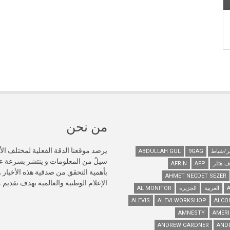
من نحن
يرصد موقعنا الدقة الفعلية لمختلف الأ
ABDULLAH GUL
9GAG
سيلٌ من المعلومات و ينتشر بسرعة 
ف هتلر
AFP
AFRIN
AHMET NECDET SEZER
الإعلام الوطنية والعالمية بهدف تقديم
العربية
الجزيرة
AL MONITOR
ALEVIS
ALEVI WORKSHOP
ALCO
AMNESTY
AMERI
ANDREW GARDNER
AND