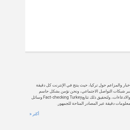
خبار والمزاعم حول تركيا، حيث ينتج في الإنترنت كل دقيقة
عبر شبكات التواصل الاجتماعي، ونحن نؤمن بشكل حاسم
بأهمية التحقق من صدقية هذه الأخبار والادعاءات، ولتحقيق ذلك تتابعFact-checking Turkey وسائل
 معلومات دقيقة عبر المصادر المتاحة للجمهور.
أكثر