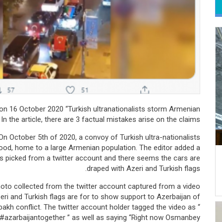
لامة التبويب النشطة)
 on 16 October 2020 “Turkish ultranationalists storm Armenian
In the article, there are 3 factual mistakes arise on the claims;
On October 5th of 2020, a convoy of Turkish ultra-nationalists
ood, home to a large Armenian population. The editor added a
is picked from a twitter account and there seems the cars are
draped with Azeri and Turkish flags.
hoto collected from the twitter account captured from a video
ri and Turkish flags are for to show support to Azerbaijan of
kh conflict. The twitter account holder tagged the video as “
#azarbaijantogether ” as well as saying “Right now Osmanbey”.