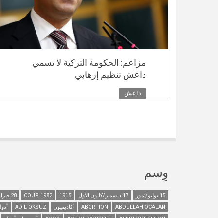
مزاعم: الحكومة التركية لا تسمي
داعش تنظيم إرهابي
داعش
وِسم
15 يوليو/تموز
17 ديسمبر/كانون الأول
1915
1982 COUP
28 فبراير/شباط
ABDULLAH OCALAN
ABORTION
أكاديميون
ADIL OKSUZ
أدول