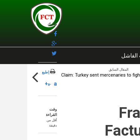
شارك
 الفاشل
المقال السابق
اِطبع
Claim: Turkey sent mercenaries to fig
a+
a-
Fr
وقت
القراءة
أقل من
Factu
دقيقة