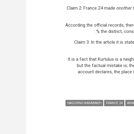
Claim 2: France 24 made onother f
According the official records, the
the district, con
Claim 3: In the article it is 
It is a fact that Kurtulus is a ne
but the factual mistake is; th
account declares, the plac
NAGORNO-KARABAKH
FRANCE 24
ARM