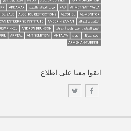
AFRIN OPERATION
AGE OF CONSENT
AGOS
أحمد داود أوغلو
AHMET SAIT YAYLA
AJ+
حزب العدالة والتنمية
AKDAMAR
AKP
HOL SALE
ALCOHOL RESTRICTIONS
ALCOHOL
AL-MONITOR
أليكس ماكدونالد
AMBERIN ZAMAN
CAN ENTERPRISE INSTITUTE
العفو الدولية، رجب طيب أردوغان
ANDREW BRUNSON
REW FINKEL
أنجيلا ميركل
أنقرة
ANTALYA
ANTISEMITISM
APPEAL
PRIL
ARMENIAN-TURKISH
ابقوا معنا على اطلاع