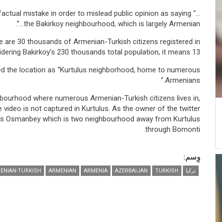
actual mistake in order to mislead public opinion as saying “…
the Bakirkoy neighbourhood, which is largely Armenian…”.
re are 30 thousands of Armenian-Turkish citizens registered in
sidering Bakirkoy’s 230 thousands total population, it means 13 %.
stated the location as “Kurtulus neighborhood, home to numerous
Armenians.”
ighbourhood where numerous Armenian-Turkish citizens lives in,
e video is not captured in Kurtulus. As the owner of the twitter
e is Osmanbey which is two neighbourhood away from Kurtulus
through Bomonti.
وِسم:
تركيا
TURKISH
AZERBAIJAN
ARMENIA
ARMENIAN
ENIAN-TURKISH