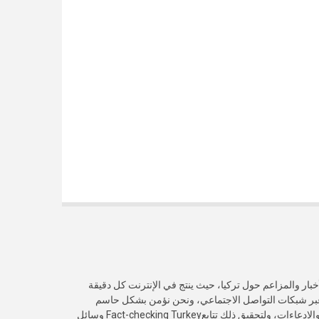
خبار والمزاعم حول تركيا، حيث ينتج في الإنترنت كل دقيقة
عبر شبكات التواصل الاجتماعي، ونحن نؤمن بشكل حاسم
بأهمية التحقق من صدقية هذه الأخبار والادعاءات، ولتحقيق ذلك تتابعFact-checking Turkey وسائل