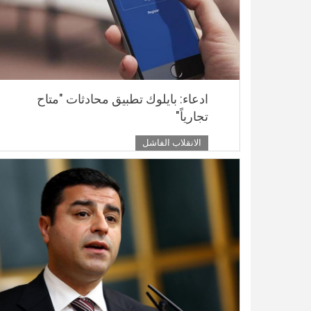
ادعاء: بايلوك تطبيق محادثات "متاح
تجارياً"
الانقلاب الفاشل