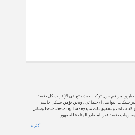
خبار والمزاعم حول تركيا، حيث ينتج في الإنترنت كل دقيقة
عبر شبكات التواصل الاجتماعي، ونحن نؤمن بشكل حاسم
بأهمية التحقق من صدقية هذه الأخبار والادعاءات، ولتحقيق ذلك تتابعFact-checking Turkey وسائل
 معلومات دقيقة عبر المصادر المتاحة للجمهور.
أكثر