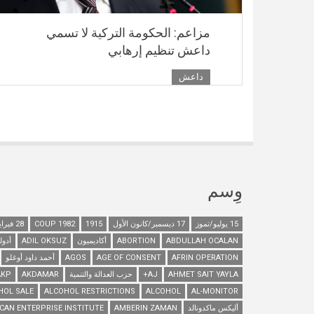
مزاعم: الحكومة التركية لا تسمي
داعش تنظيم إرهابي
داعش
وِسم
15 يوليو/تموز
17 ديسمبر/كانون الأول
1915
1982 COUP
28 فبراير/شباط
ABDULLAH OCALAN
ABORTION
أكاديميون
ADIL OKSUZ
أدول
AFRIN OPERATION
AGE OF CONSENT
AGOS
أحمد داود أوغلو
AHMET SAIT YAYLA
AJ+
حزب العدالة والتنمية
AKDAMAR
AKP
HOL SALE
ALCOHOL RESTRICTIONS
ALCOHOL
AL-MONITOR
أليكس ماكدونالد
AMBERIN ZAMAN
CAN ENTERPRISE INSTITUTE