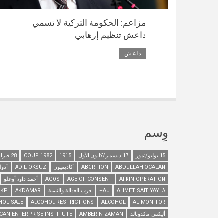
مزاعم: الحكومة التركية لا تسمي
داعش تنظيم إرهابي
داعش
وِسم
15 يوليو/تموز
17 ديسمبر/كانون الأول
1915
1982 COUP
28 فبراير/شباط
ABDULLAH OCALAN
ABORTION
أكاديميون
ADIL OKSUZ
أدول
AFRIN OPERATION
AGE OF CONSENT
AGOS
أحمد داود أوغلو
AHMET SAIT YAYLA
AJ+
حزب العدالة والتنمية
AKDAMAR
AKP
HOL SALE
ALCOHOL RESTRICTIONS
ALCOHOL
AL-MONITOR
أليكس ماكدونالد
AMBERIN ZAMAN
CAN ENTERPRISE INSTITUTE