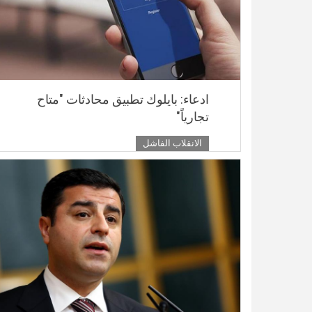
ادعاء: بايلوك تطبيق محادثات "متاح
تجارياً"
الانقلاب الفاشل