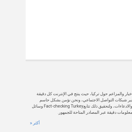
خبار والمزاعم حول تركيا، حيث ينتج في الإنترنت كل دقيقة
عبر شبكات التواصل الاجتماعي، ونحن نؤمن بشكل حاسم
بأهمية التحقق من صدقية هذه الأخبار والادعاءات، ولتحقيق ذلك تتابعFact-checking Turkey وسائل
 معلومات دقيقة عبر المصادر المتاحة للجمهور.
أكثر