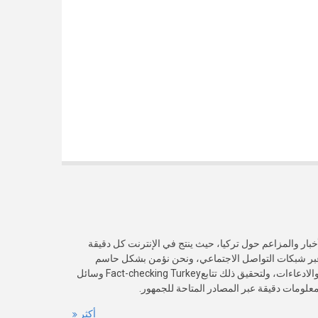
خبار والمزاعم حول تركيا، حيث ينتج في الإنترنت كل دقيقة
عبر شبكات التواصل الاجتماعي، ونحن نؤمن بشكل حاسم
بأهمية التحقق من صدقية هذه الأخبار والادعاءات، ولتحقيق ذلك تتابعFact-checking Turkey وسائل
 معلومات دقيقة عبر المصادر المتاحة للجمهور.
أكثر