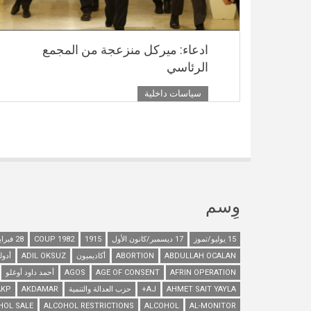
ادعاء: ميركل منزعجة من المجمع
الرئاسي
سياسات داخلية
وِسم
15 يوليو/تموز
17 ديسمبر/كانون الأول
1915
1982 COUP
28 فبراير/شباط
ABDULLAH OCALAN
ABORTION
أكاديميون
ADIL OKSUZ
أدول
AFRIN OPERATION
AGE OF CONSENT
AGOS
أحمد داود أوغلو
AHMET SAIT YAYLA
AJ+
حزب العدالة والتنمية
AKDAMAR
AKP
HOL SALE
ALCOHOL RESTRICTIONS
ALCOHOL
AL-MONITOR