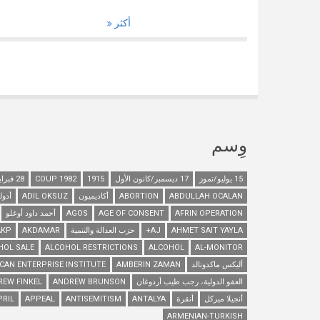
أكثر
وِسم
15 يوليو/تموز
17 ديسمبر/كانون الأول
1915
1982 COUP
28 فبراير/شباط
ABDULLAH OCALAN
ABORTION
أكاديميون
ADIL OKSUZ
أدول
AFRIN OPERATION
AGE OF CONSENT
AGOS
أحمد داود أوغلو
AHMET SAIT YAYLA
AJ+
حزب العدالة والتنمية
AKDAMAR
AKP
HOL SALE
ALCOHOL RESTRICTIONS
ALCOHOL
AL-MONITOR
أليكس ماكدونالد
AMBERIN ZAMAN
CAN ENTERPRISE INSTITUTE
العفو الدولية، رجب طيب أردوغان
ANDREW BRUNSON
REW FINKEL
أنجيلا ميركل
أنقرة
ANTALYA
ANTISEMITISM
APPEAL
PRIL
ARMENIAN-TURKISH