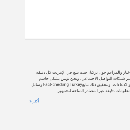
خبار والمزاعم حول تركيا، حيث ينتج في الإنترنت كل دقيقة
عبر شبكات التواصل الاجتماعي، ونحن نؤمن بشكل حاسم
بأهمية التحقق من صدقية هذه الأخبار والادعاءات، ولتحقيق ذلك تتابعFact-checking Turkey وسائل
 معلومات دقيقة عبر المصادر المتاحة للجمهور.
أكثر