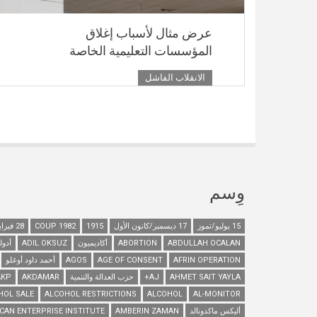
عرض مثال لأسباب إغلاق
المؤسسات التعليمية الخاصة
الانقلاب الفاشل
وِسم
15 يوليو/تموز
17 ديسمبر/كانون الأول
1915
1982 COUP
28 فبراير/شباط
ABDULLAH OCALAN
ABORTION
أكاديميون
ADIL OKSUZ
أدول
AFRIN OPERATION
AGE OF CONSENT
AGOS
أحمد داود أوغلو
AHMET SAIT YAYLA
AJ+
حزب العدالة والتنمية
AKDAMAR
AKP
HOL SALE
ALCOHOL RESTRICTIONS
ALCOHOL
AL-MONITOR
أليكس ماكدونالد
AMBERIN ZAMAN
CAN ENTERPRISE INSTITUTE