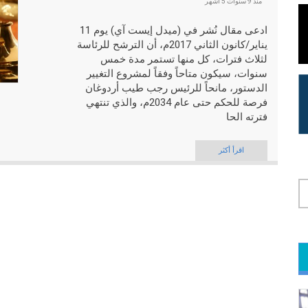
منذ
9 سنوات 5 أشهر
ادعى مقال نُشر في (ميدل إيست آي) يوم 11
يناير/كانون الثاني 2017م، أن الترشح للرئاسة
لثلاث فترات، كل منها تستمر مدة خمس
سنوات، سيكون متاحاً وفقاً لمشروع التغيير
الدستور، مانحاً للرئيس رجب طيب أردوغان
فرصة للحكم حتى عام 2034م، والذي تنتهي
فترته الحا
اقرأ أكثر
لامة التبويب النشطة)