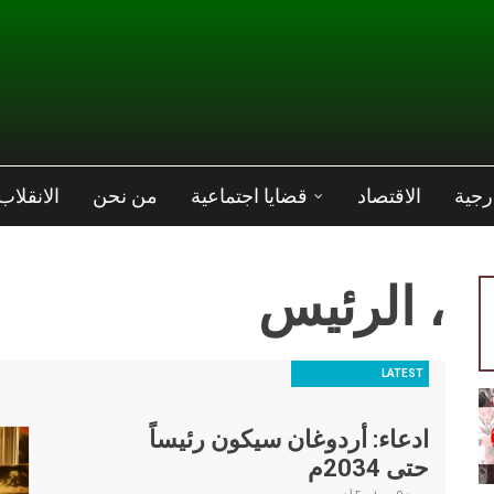
رجية
الاقتصاد
قضايا اجتماعية
من نحن
الانقلاب
، الرئيس
LATEST
ادعاء: أردوغان سيكون رئيساً
حتى 2034م