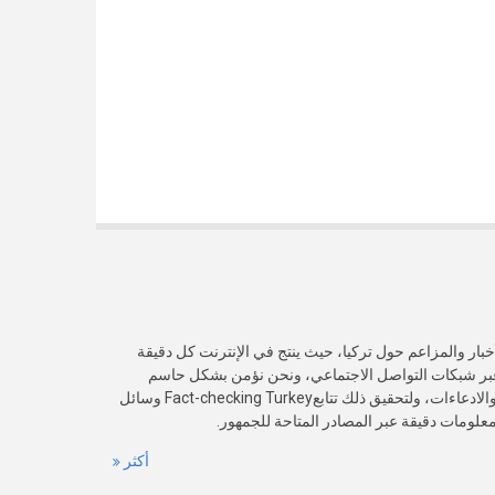
خبار والمزاعم حول تركيا، حيث ينتج في الإنترنت كل دقيقة
عبر شبكات التواصل الاجتماعي، ونحن نؤمن بشكل حاسم
بأهمية التحقق من صدقية هذه الأخبار والادعاءات، ولتحقيق ذلك تتابعFact-checking Turkey وسائل
 معلومات دقيقة عبر المصادر المتاحة للجمهور.
أكثر