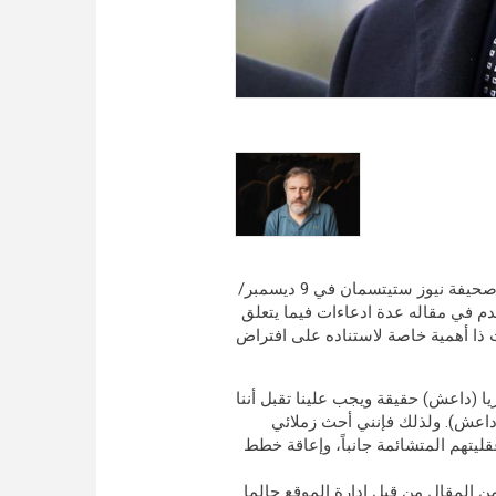
نُشر مقال بعنوان سلافوج زيزيك: نحن بحاجة للتحدث عن تركيا في صحيفة نيوز ستيتسمان في 9 ديسمبر/
يزيك قدم في مقاله عدة ادعاءات فيما يتعلق
ت ذا أهمية خاصة لاستناده على افتراض
يا (داعش) حقيقة ويجب علينا تقبل أننا
(داعش). ولذلك فإنني أحث زملائي
ليتهم المتشائمة جانباً، وإعاقة خطط
من المقال من قبل إدارة الموقع حالما