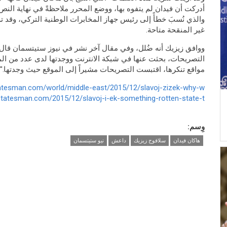
أدركت أن فيدان لم يتفوه بها، ووضع المحرر ملاحظةً في نهاية النص
والذي نُسبَ خطأً إلى رئيس جهاز المخابرات الوطنية التركي، وقد 
غير المنقحة متاحة.
ووافق زيزيك أنه ضُلل، وفي مقال آخر نشر في نيوز ستيتسمان قال:
التصريحات، بحثت عنها في شبكة الانترنت ووجدتها لدى عدد من المو
مواقع تنكرها، اقتبست التصريحات مشيراً إلى الموقع حيث وجدتها."
tesman.com/world/middle-east/2015/12/slavoj-zizek-why-w...
tatesman.com/2015/12/slavoj-i-ek-something-rotten-state-t...
وِسم:
هاكان فيدان
سلافوج زيزيك
داعش
نيو ستيتسمان