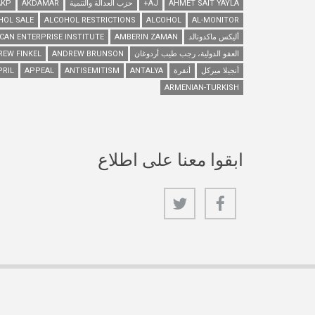
AHMET SAIT YAYLA
AJ+
حزب العدالة والتنمية
AKDAMAR
AKP
HOL SALE
ALCOHOL RESTRICTIONS
ALCOHOL
AL-MONITOR
أليكس ماكدونالد
AMBERIN ZAMAN
CAN ENTERPRISE INSTITUTE
العفو الدولية، رجب طيب أردوغان
ANDREW BRUNSON
REW FINKEL
أنجيلا ميركل
أنقرة
ANTALYA
ANTISEMITISM
APPEAL
PRIL
ARMENIAN-TURKISH
ابقوا معنا على اطلاع