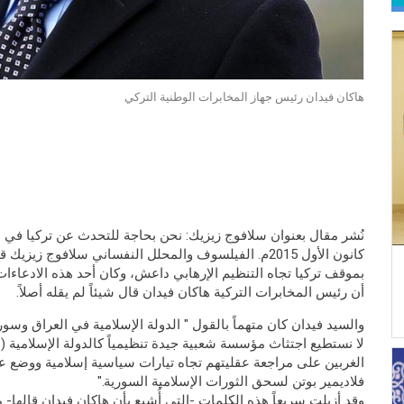
هاكان فيدان رئيس جهاز المخابرات الوطنية التركي
كانون الأول 2015م. الفيلسوف والمحلل النفساني سلافوج ز
بموقف تركيا تجاه التنظيم الإرهابي داعش، وكان أحد هذه الادعاءا
أن رئيس المخابرات التركية هاكان فيدان قال شيئاً لم يقله أصلاً.
والسيد فيدان كان متهماً بالقول " الدولة الإسلامية في العراق وسور
لا نستطيع اجتثاث مؤسسة شعبية جيدة تنظيمياً كالدولة الإسلامية 
الغربين على مراجعة عقليتهم تجاه تيارات سياسية إسلامية ووضع عق
فلاديمير بوتن لسحق الثورات الإسلامية السورية."
وقد أزيلت سريعاً هذه الكلمات -التي أُشيع بأن هاكان فيدان قالها- 