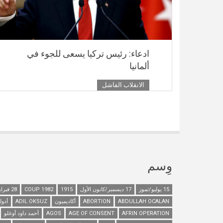
ادعاء: رئيس تركيا يسعى للجوء في
ألمانيا
الانقلاب الفاشل
وِسم
15 يوليو/تموز
17 ديسمبر/كانون الأول
1915
1982 COUP
28 فبراير/شباط
ABDULLAH OCALAN
ABORTION
أكاديميون
ADIL OKSUZ
أدول
AFRIN OPERATION
AGE OF CONSENT
AGOS
أحمد داود أوغلو