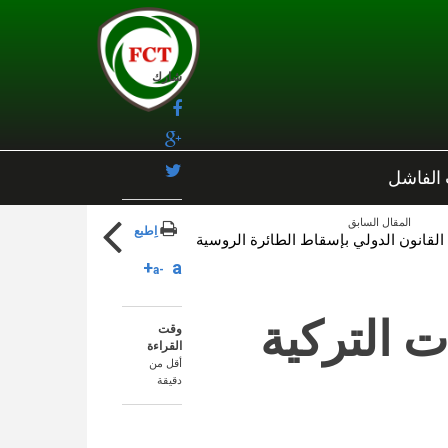
شارك
 الفاشل
المقال السابق
اِطبع
ت القانون الدولي بإسقاط الطائرة الروسية
a+
a-
ت التركية
وقت
القراءة
أقل من
دقيقة