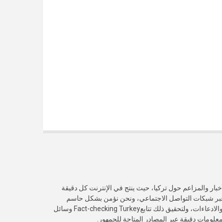
خبار والمزاعم حول تركيا، حيث ينتج في الإنترنت كل دقيقة
عبر شبكات التواصل الاجتماعي، ونحن نؤمن بشكل حاسم
بأهمية التحقق من صدقية هذه الأخبار والادعاءات، ولتحقيق ذلك تتابعFact-checking Turkey وسائل
 معلومات دقيقة عبر المصادر المتاحة للجمهور.