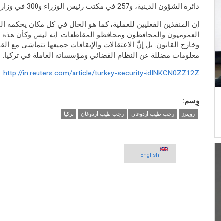
دائرة الشؤون الدينية، و257 في مكتب رئيس الوزراء و300 في وزارة الطاقة ".
إن المنفذين الفعليين للعملية، كما هو الحال في كل مكان يحكمه ال
العموميون والمحافظون ومحافظو المقاطعات. إنه ليس وكأن هذه ا
وخارج القانون. بل إنَّ الاعتقالات والإيقافات جميعها تتماشى مع الق
معلومات مضللة عن النظام القضائي ومؤسساته العاملة في تركيا.
http://in.reuters.com/article/turkey-security-idINKCN0ZZ12Z
وِسم:
رويترز
رجب طيب أردوغان
رجب طيب أردوغان
تركيا
English