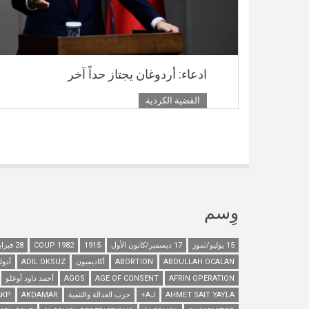
ادعاء: أردوغان يجتاز حداً آخر
القضية الكردية
وِسم
15 يوليو/تموز
17 ديسمبر/كانون الأول
1915
1982 COUP
28 فبراير/شباط
ABDULLAH OCALAN
ABORTION
أكاديميون
ADIL OKSUZ
أدول
AFRIN OPERATION
AGE OF CONSENT
AGOS
أحمد داود أوغلو
AHMET SAIT YAYLA
AJ+
حزب العدالة والتنمية
AKDAMAR
AKP