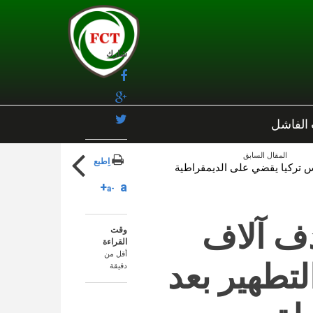
شارك
 الفاشل
المقال السابق
اِطبع
يس تركيا يقضي على الديمقراطية
a+
a-
دف آلاف
وقت
القراءة
أقل من
تطهير بعد
دقيقة