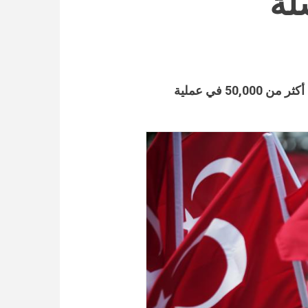
لة
نشرت وكالة أنباء رويترز مقالاً يدعي أن أردوغان يستهدف أكثر من 50,000 في عملية