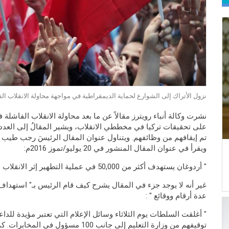
نزول الأتراك إلى الشوارع لحماية الديمقراطية في مواجهة محاولة الانقلاب ال
نشرت وكالة أنباء رويترز مقالاً عن ما بعد محاولة الانقلاب الفاشلة 
على تحقيقات تركيا في مخططي الانقلاب، ويشير المقالُ إلى العدد 
تم إيقافهم من وظائفهم. ويتناول عنوان المقال الرئيسَ رجب طيب أ
ويقرأ في عنوان المقال المنشور في 20 يوليو/تموز 2016م:
" أردوغان يستهدف أكثر من 50,000 في عملية التطهير إثر الانقلاب الفاشل. "
غير أنه لا يوجد جزء في المقال يشرح كيف قام الرئيس بـ" استهدا
عدة أرقام ووقائع " :