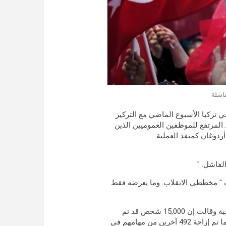
فاشلة
في تركيا الأسبوع الماضي مع التركيز
المرتفع للموظفين العموميين الذين
ردوغان كمنفذ العملية.
ف " مخططي الانقلاب. وما يعرضه فقط
" أغلقت السلطات يوم الثلاثاء وسائل الإعلام التي تعتبر مؤيدة للداعية وقالت إن 15,000 شخص قد تم
توقيفهم من وزارة التعليم إلى جانب 100 مسؤول في المخابرات. كما تم إزاحة 492 آخرين من مهامهم في