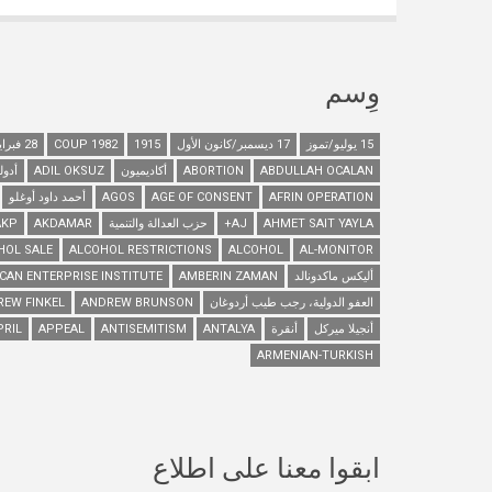
وِسم
15 يوليو/تموز
17 ديسمبر/كانون الأول
1915
1982 COUP
28 فبراير/شباط
ABDULLAH OCALAN
ABORTION
أكاديميون
ADIL OKSUZ
أدول
AFRIN OPERATION
AGE OF CONSENT
AGOS
أحمد داود أوغلو
AHMET SAIT YAYLA
AJ+
حزب العدالة والتنمية
AKDAMAR
AKP
HOL SALE
ALCOHOL RESTRICTIONS
ALCOHOL
AL-MONITOR
أليكس ماكدونالد
AMBERIN ZAMAN
CAN ENTERPRISE INSTITUTE
العفو الدولية، رجب طيب أردوغان
ANDREW BRUNSON
REW FINKEL
أنجيلا ميركل
أنقرة
ANTALYA
ANTISEMITISM
APPEAL
PRIL
ARMENIAN-TURKISH
ابقوا معنا على اطلاع