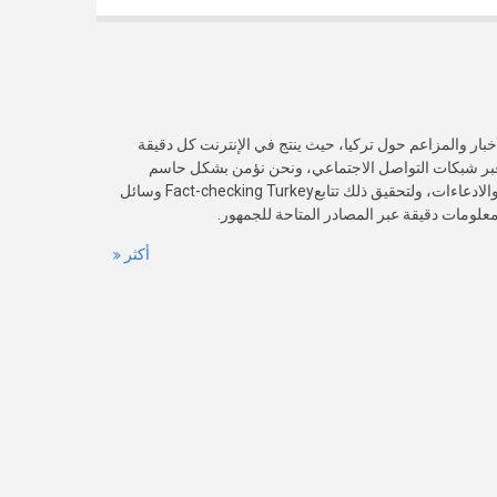
خبار والمزاعم حول تركيا، حيث ينتج في الإنترنت كل دقيقة
عبر شبكات التواصل الاجتماعي، ونحن نؤمن بشكل حاسم
بأهمية التحقق من صدقية هذه الأخبار والادعاءات، ولتحقيق ذلك تتابعFact-checking Turkey وسائل
 معلومات دقيقة عبر المصادر المتاحة للجمهور.
أكثر